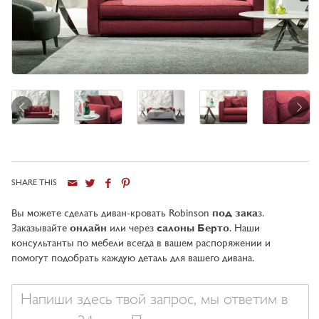
SHARE THIS
Город
Вы можете сделать диван-кровать Robinson
под зака
з.
Заказывайте
онлайн
или через
салоны Берто
. Наши
консультанты по мебели всегда в вашем распоряжении и
помогут подобрать каждую деталь для вашего дивана.
Ваше
сообщение