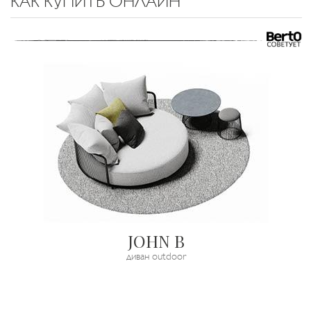
КАК КУПИТЬ ОНЛАЙН
JOHN B
диван outdoor