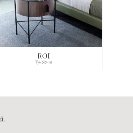
ROI
Тумбочка
й.