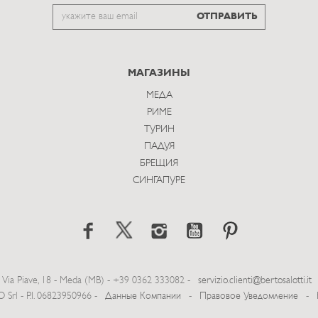
Email
ОТПРАВИТЬ
to
subscribe
МАГАЗИНЫ
МЕДА
РИМЕ
ТУРИН
ПАДУЯ
БРЕЩИЯ
СИНГАПУРЕ
Via Piave, 18 - Meda (MB) - +39 0362 333082 -
servizio.clienti@bertosalotti.it
Srl - P.I. 06823950966 -
Данные Компании
-
Правовое Уведомление
-