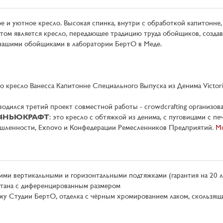
е и уютное кресло. Высокая спинка, внутри с обработкой капитонне, 
том является кресло, передающее традицию труда обойщиков, созда
 нашими обойщиками в лаборатории БертО в Меде.
о кресло Ванесса Капитонне Специального Выпуска из Денима Victori
водился третий проект совместной работы - crowdcrafting организов
4НЬЮКРАФТ
: это кресло с обтяжкой из денима, с пуговицами с п
ышленности, Exnovo и Конфедерации Ремесленников Предприятий.
Мо
гими вертикальными и горизонтальными подтяжками (гарантия на 20 л
етана с диференцированным размером
ежу Студии БертО, отделка с чёрным хромированием лаком, скользящи