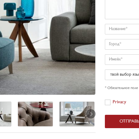
Название
Город
Имейл
твой
выбор
язык
* Обязательное поле
Privacy
Privacy
ОТПРАВ