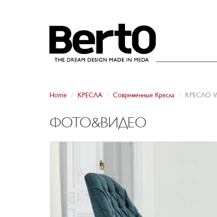
SKIP TO CONTENT
Home
КРЕСЛА
Сoвpеменные Кpесла
КРЕСЛО 
ФОТО&ВИДЕО