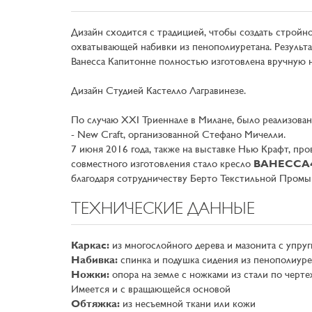
Дизайн сходится с традицией, чтобы создать стройно
охватывающей набивки из пенополиуретана. Результа
Ванесса Капитонне полностью изготовлена вручную
Дизайн Студией Кастелло Лагравинезе.
По случаю XXI Триеннале в Милане, было реализован
- New Craft, организованной Стефано Мичелли.
7 июня 2016 года, также на выставке Нью Крафт, про
совместного изготовления стало кресло
ВАНЕССА
благодаря сотрудничеству Берто Текстильной Пром
ТЕХНИЧЕСКИЕ ДАННЫЕ
Каркас:
из многослойного дерева и мазонита с упру
Набивка:
спинка и подушка сидения из пенополиур
Ножки:
опора на земле с ножками из стали по черт
Имеется и с вращающейся основой
Обтяжка:
из несъемной ткани или кожи