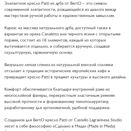
Элегантное кресло Patti из дуба от BertO – это символ
современной элегантности, рождающейся из диалога между
мастерством ручной работы и художественным замыслом.
Каркас из массива натурального дуба, доступный также в
вариантах из ореха Canaletto или чeрного ясеня с открытыми
порами, состоит из 18 элементов, каждый из которых
вытачивается отдельно, и собирается вручную, создавая
скульптурную, гармоничную основу.
Визуально легкая спинка из натуральной венской соломки
отсылает к традиции исторических европейских кафе и
превращает кресло Patti в предмет культуры и высокого дизайна.
Комфорт обеспечивается благодаря внутренней раме из
многослойной фанеры, перекрeстным эластичным ремням
высокой прочности и формованному пенополиуретану,
разработанному для эргономичной, удобной поддержки.
Созданное для BertO кресло Patti от Castello Lagravinese Studio
несет в себе философию «Сделано в Меда» (Made in Meda)