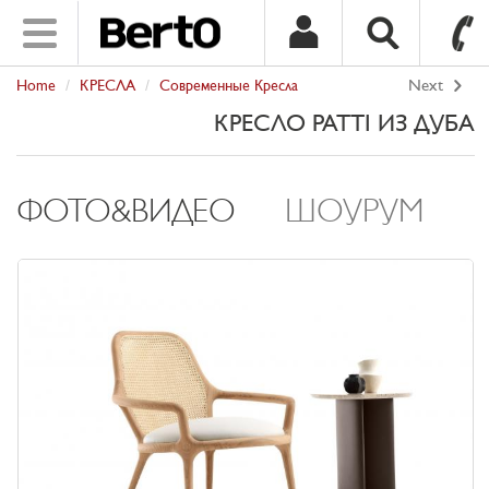
Toggle
navigation
Home
КРЕСЛА
Сoвpеменные Кpесла
Next
SKIP TO CONTENT
КРЕСЛО PATTI ИЗ ДУБА
ФОТО&ВИДЕО
ШОУРУМ