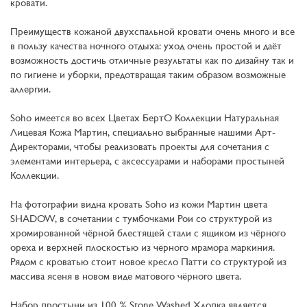
кровати.
Преимуществ кожаной двухспальной кровати очень много и все
в пользу качества ночного отдыха: уход очень простой и даёт
возможность достичь отличные результаты как по дизайну так и
по гигиене и уборки, предотвращая таким образом возможные
аллергии.
Soho имеется во всех Цветах БертО Коллекции Натуральная
Лицевая Кожа Мартин, специально выбранные нашими Арт-
Директорами, чтобы реализовать проекты для сочетания с
элементами интерьера, с аксессуарами и наборами простыней
Коллекции.
На фотографии видна кровать Soho из кожи Мартин цвета
SHADOW, в сочетании с тумбочками Рои со структурой из
хромированной чёрной блестящей стали с ящиком из чёрного
ореха и верхней плоскостью из чёрного мрамора маркиния.
Рядом с кроватью стоит новое кресло Патти со структурой из
массива ясеня в новом виде матового чёрного цвета.
Набор простыни из 100 % Stone Washed Хлопка является