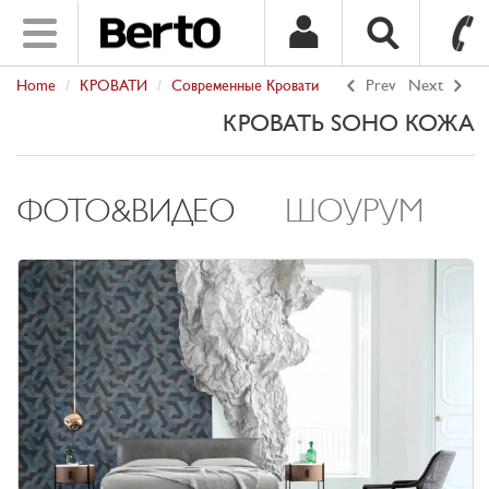
Toggle
navigation
Home
КРОВАТИ
Сoврeмeнные Крoвaти
Prev
Next
SKIP TO CONTENT
КРОВАТЬ SOHO КОЖА
ФОТО&ВИДЕО
ШОУРУМ