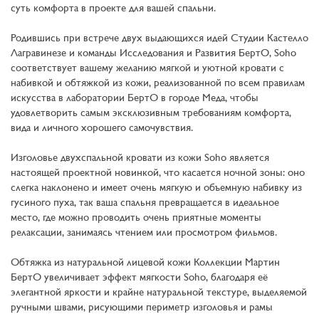
суть комфорта в проекте для вашей спальни.
Родившись при встрече двух выдающихся идей Студии Кастелло
Лагравинезе и команды Исследования и Развития БертО, Soho
соответствует вашему желанию мягкой и уютной кровати с
набивкой и обтяжкой из кожи, реализованной по всем правилам
искусства в лаборатории БертО в городе Меда, чтобы
удовлетворить самым эксклюзивным требованиям комфорта,
вида и личного хорошего самочувствия.
Изголовье двухспальной кровати из кожи Soho является
настоящей проектной новинкой, что касается ночной зоны: оно
слегка наклонено и имеет очень мягкую и объемную набивку из
гусиного пуха, так ваша спальня превращается в идеальное
место, где можно проводить очень приятные моменты
релаксации, занимаясь чтением или просмотром фильмов.
Обтяжка из натуральной лицевой кожи Коллекции Мартин
БертО увеличивает эффект мягкости Soho, благодаря её
элегантной яркости и крайне натуральной текстуре, выделяемой
ручными швами, рисующими периметр изголовья и рамы