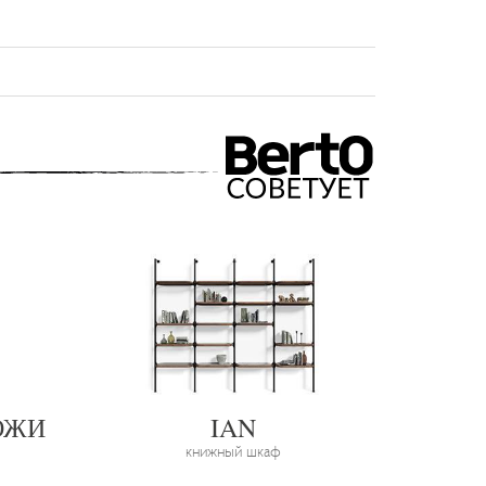
ОЖИ
IAN
книжный шкаф