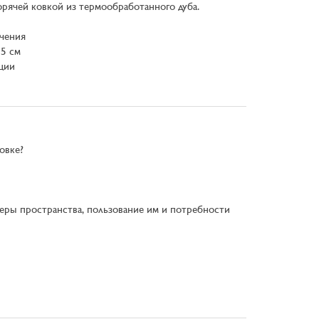
рячей ковкой из термообработанного дуба.
учения
 5 см
кции
овке?
еры пространства, пользование им и потребности