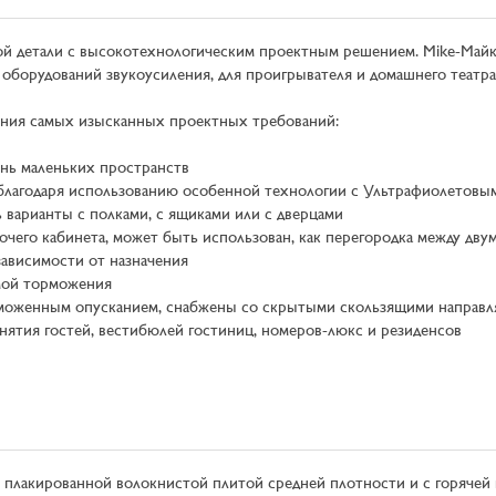
ной детали с высокотехнологическим проектным решением. Mike-Майк
 оборудований звукоусиления, для проигрывателя и домашнего театра
рения самых изысканных проектных требований:
ень маленьких пространств
, благодаря использованию особенной технологии с Ультрафиолетов
 варианты с полками, с ящиками или с дверцами
бочего кабинета, может быть использован, как перегородка между д
 зависимости от назначения
емой торможения
рможенным опусканием, снабжены со скрытыми скользящими напра
нятия гостей, вестибюлей гостиниц, номеров-люкс и резиденсов
плакированной волокнистой плитой средней плотности и с горячей 