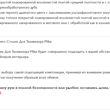
крытой плакированной волокнистой плитой средней плотности и с го
ермообработанного дуба
ом черного дымчатого цвета с наклеиванием ультрафиолетового изл
ины тополя покрытой плакированной волокнистой плитой высотой в
ированного лакированного и матового или с обработкой как в колле
ик Для Телевизора Mike будет совершенно подходить к вашей обстан
йнеров интерьера.
к выбору самой подходящей композиции, принимая во внимание разм
тью получения образцов всех обивок.
шоу рум в полной безопасности или удобно оставаясь дома.
2
.