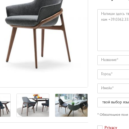
Ваше
сообщение
Название
Город
Имейл
твой
выбор
язык
* Обязательное поле
Privacy
Privacy