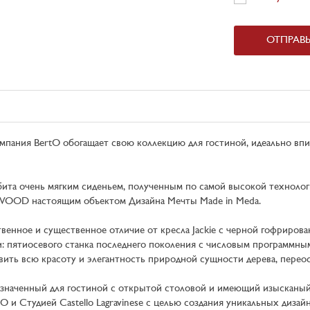
ОТПРАВ
пания BertO обогащает свою коллекцию для гостиной, идеально вп
обита очень мягким сиденьем, полученным по самой высокой технолог
e WOOD настоящим объектом Дизайна Мечты Made in Meda.
венное и существенное отличие от кресла Jackie с черной гофрирова
: пятиосевого станка последнего поколения с числовым программны
вить всю красоту и элегантность природной сущности дерева, пере
наченный для гостиной с открытой столовой и имеющий изысканый и
O и Студией Castello Lagravinese с целью создания уникальных диз