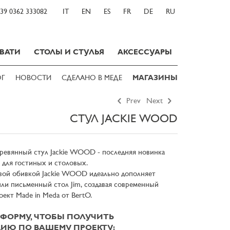
39 0362 333082
IT
EN
ES
FR
DE
RU
ВАТИ
СТОЛЫ И СТУЛЬЯ
АКСЕССУАРЫ
ОГ
НОВОСТИ
СДЕЛАНО В МЕДЕ
МАГАЗИНЫ
Prev
Next
СТУЛ JACKIE WOOD
евянный стул Jackie WOOD - последняя новинка
 для гостиных и столовых.
евой обивкой Jackie WOOD идеально дополняет
или письменный стол Jim, создавая современный
ект Made in Meda от BertO.
ФОРМУ, ЧТОБЫ ПОЛУЧИТЬ
ИЮ ПО ВАШЕМУ ПРОЕКТУ: