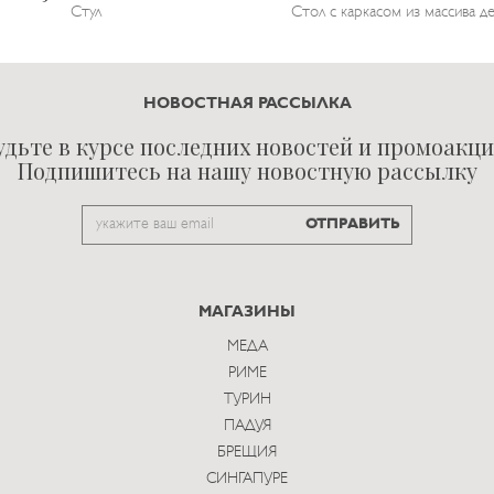
Стул
Стол с каркасом из массива д
НОВОСТНАЯ РАССЫЛКА
удьте в курсе последних новостей и промоакци
Подпишитесь на нашу новостную рассылку
Email
ОТПРАВИТЬ
to
subscribe
МАГАЗИНЫ
МЕДА
РИМЕ
ТУРИН
ПАДУЯ
БРЕЩИЯ
СИНГАПУРЕ