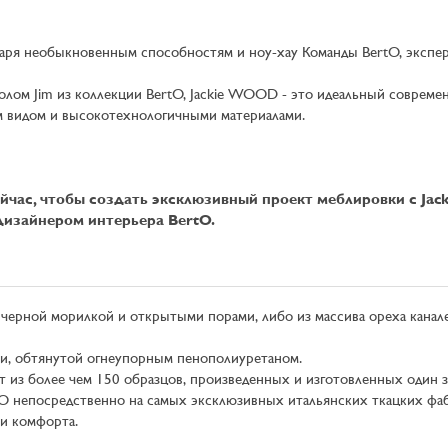
аря необыкновенным способностям и ноу-хау Команды BertO, эксперт
толом Jim из коллекции BertO, Jackie WOOD - это идеальный совреме
м видом и высокотехнологичными материалами.
йчас, чтобы создать эксклюзивный проект меблировки с Ja
дизайнером интерьера BertO.
с черной морилкой и открытыми порами, либо из массива ореха канал
ки, обтянутой огнеупорным пенополиуретаном.
т из более чем 150 образцов, произведенных и изготовленных один за
rtO непосредственно на самых эксклюзивных итальянских ткацких фа
 и комфорта.