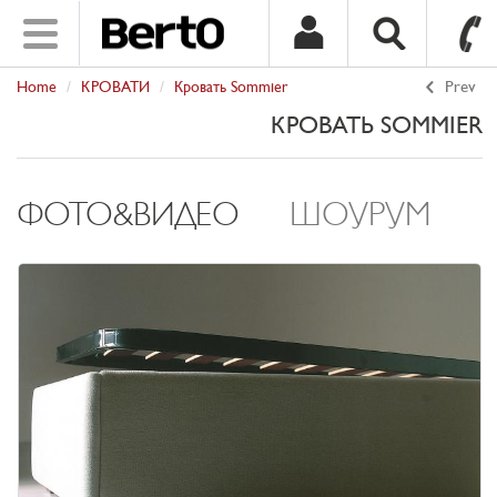
Toggle
navigation
Home
КРОВАТИ
Кровать Sommier
Prev
SKIP TO CONTENT
КРОВАТЬ SOMMIER
ФОТО&ВИДЕО
ШОУРУМ