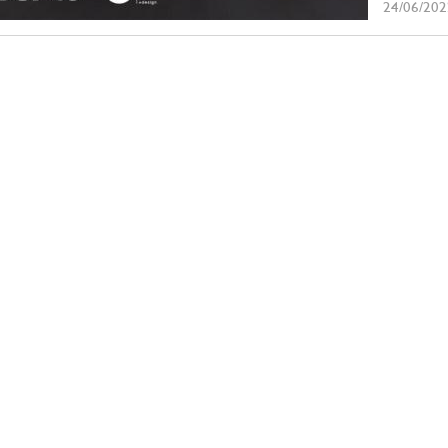
24/06/202
гостеприим
решений ме