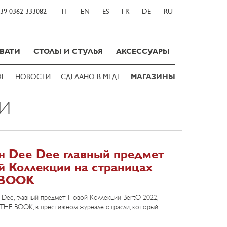
39 0362 333082
IT
EN
ES
FR
DE
RU
ВАТИ
СТОЛЫ И СТУЛЬЯ
АКСЕССУАРЫ
ОГ
НОВОСТИ
СДЕЛАНО В МЕДЕ
МАГАЗИНЫ
И
н Dee Dee главный предмет
й Коллекции на страницах
 BOOK
Dee, главный предмет Новой Коллекции BertO 2022,
 THE BOOK, в престижном журнале отрасли, который
целый специальный выпуск Миланской Неделе Дизайна
ом номере, № 11, The Book возвеличивает философию