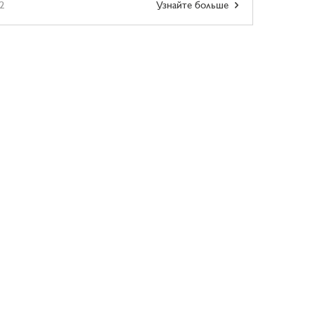
2
Узнайте больше
ства, представляя галерею просторных и модульных
жду гламуром и ...