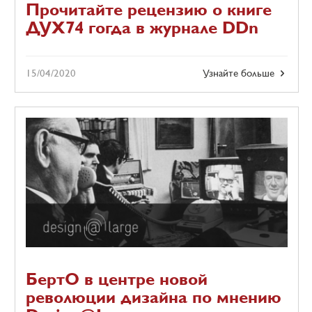
Прочитайте рецензию о книге
ДУХ74 гогда в журнале DDn
15/04/2020
Узнайте больше
БертО в центре новой
революции дизайна по мнению