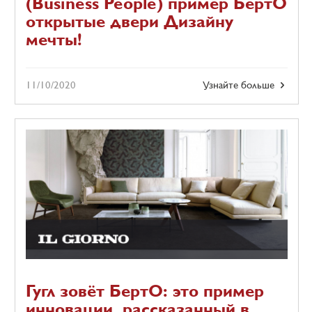
(Business People) пример БертО
открытые двери Дизайну
мечты!
11/10/2020
Узнайте больше
Гугл зовёт БертО: это пример
инновации, рассказанный в