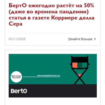
БертО ежегодно растёт на 50%
(даже во времена пандемии)
статья в газете Корриере делла
Сера
02/11/2020
Узнайте больше