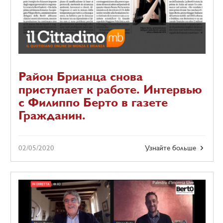
Район Брианца снова
приступает к работе. Интервью
с Филиппо Берто в газете
Гражданин.
02/05/2020
Узнайте больше