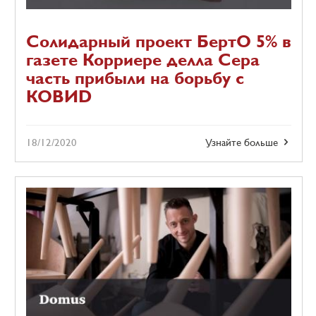
Солидарный проект БертО 5% в
газете Корриере делла Сера
часть прибыли на борьбу с
КОВИD
18/12/2020
Узнайте больше