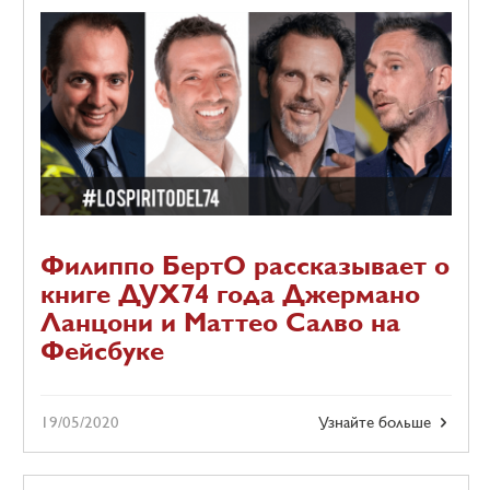
Филиппо БертО рассказывает о
книге ДУХ74 года Джермано
Ланцони и Маттео Салво на
Фейсбуке
19/05/2020
Узнайте больше