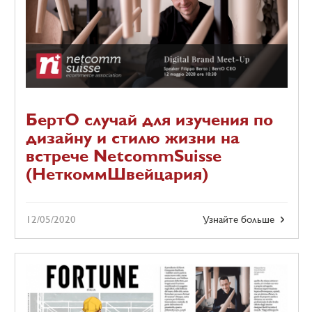
БертО случай для изучения по
дизайну и стилю жизни на
встрече NetcommSuisse
(НеткоммШвейцария)
12/05/2020
Узнайте больше