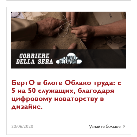
БертО в блоге Облако труда: с
5 на 50 служащих, благодаря
цифровому новаторству в
дизайне.
20/06/2020
Узнайте больше