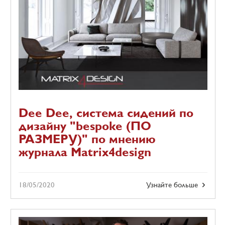
Dee Dee, система сидений по
дизайну "bespoke (ПО
РАЗМЕРУ)" по мнению
журнала Matrix4design
18/05/2020
Узнайте больше