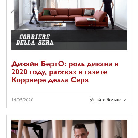
Дизайн БертО: роль дивана в
2020 году, рассказ в газете
Корриере делла Сера
14/05/2020
Узнайте больше