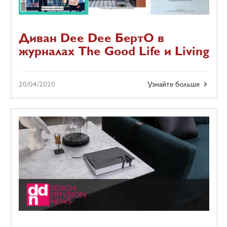
Диван Dee Dee БертО в
журналах The Good Life и Living
20/04/2020
Узнайте больше