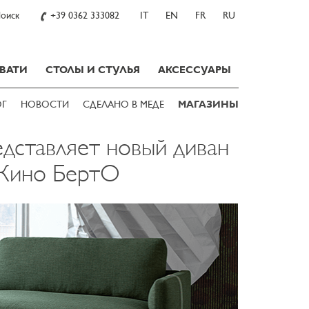
оиск
+39 0362 333082
IT
EN
FR
RU
ВАТИ
СТОЛЫ И СТУЛЬЯ
АКСЕССУАРЫ
ОГ
НОВОСТИ
СДЕЛАНО В МЕДЕ
МАГАЗИНЫ
едставляет новый диван
Кино БертО