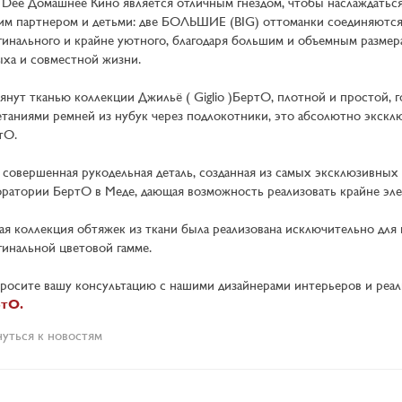
 Dee Домашнее Кино является отличным гнездом, чтобы наслаждать
им партнером и детьми: две БОЛЬШИЕ (BIG) оттоманки соединяются д
гинального и крайне уютного, благодаря большим и объемным размер
ыха и совместной жизни.
янут тканью коллекции Джильё ( Giglio )БертО, плотной и простой, 
етаниями ремней из нубук через подлокотники, это абсолютно эксклю
тО.
 совершенная рукодельная деталь, созданная из самых эксклюзивных 
оратории БертО в Меде, дающая возможность реализовать крайне эле
ая коллекция обтяжек из ткани была реализована исключительно для 
гинальной цветовой гамме.
росите вашу консультацию с нашими дизайнерами интерьеров и реал
тО.
нуться к новостям