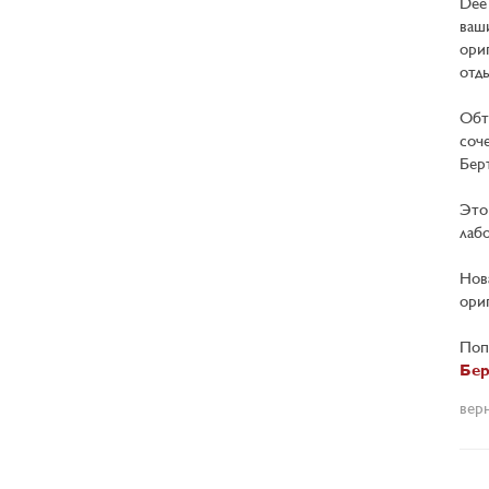
Dee
ваш
ори
отд
Обт
соч
Бер
Это
лаб
Нов
ори
Поп
Бер
вер