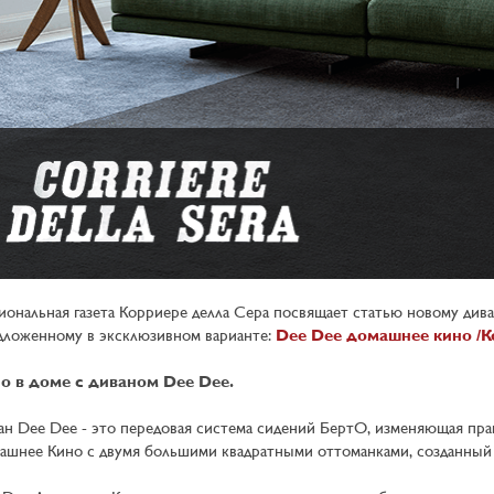
иональная газета Корриере делла Сера посвящает статью новому дива
дложенному в эксклюзивном варианте:
Dee Dee домашнее кино /
о в доме с диваном Dee Dee.
ан Dee Dee - это передовая система сидений БертО, изменяющая пра
ашнее Кино с двумя большими квадратными оттоманками, созданный 