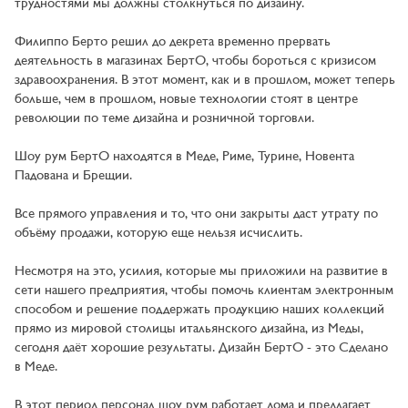
трудностями мы должны столкнуться по дизайну.
Филиппо Берто решил до декрета временно прервать
деятельность в магазинах БертО, чтобы бороться с кризисом
здравоохранения. В этот момент, как и в прошлом, может теперь
больше, чем в прошлом, новые технологии стоят в центре
революции по теме дизайна и розничной торговли.
Шоу рум БертО находятся в Меде, Риме, Турине, Новента
Падована и Брещии.
Все прямого управления и то, что они закрыты даст утрату по
объёму продажи, которую еще нельзя исчислить.
Несмотря на это, усилия, которые мы приложили на развитие в
сети нашего предприятия, чтобы помочь клиентам электронным
способом и решение поддержать продукцию наших коллекций
прямо из мировой столицы итальянского дизайна, из Меды,
сегодня даёт хорошие результаты. Дизайн БертО - это Сделано
в Меде.
В этот период персонал шоу рум работает дома и предлагает