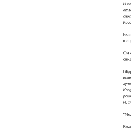
И по
отве
спос
Кас
Благ
в с
Он 
сви
Fili
инве
лучш
Когд
реко
И, с
"Мед
Бол