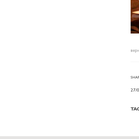
вер
SHAR
27/
TA