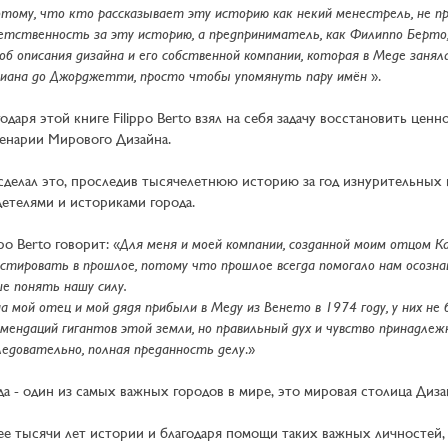
тому, что кто рассказывает эту историю как некий менестрель, не п
тственность за эту историю, а предприниматель, как Филиппо Берто,
об описания дизайна и его собственной компании, которая в Меде заня
сиана до Джорджетти, просто чтобы упомянуть пару имён
».
одаря этой книге Filippo Berto взял на себя задачу восстановить цен
ценарии Мирового Дизайна.
сделал это, проследив тысячелетнюю историю за год изнурительных 
детелями и историками города.
ppo Berto говорит: «
Для меня и моей компании, созданной моим отцом К
стировать в прошлое, потому что прошлое всегда помогало нам осозна
е понять нашу силу.
а мой отец и мой дядя прибыли в Меду из Венето в 1974 году, у них н
мендаций гигантов этой земли, но правильный дух и чувство принадле
ледовательно, полная преданность делу
.»
а - один из самых важных городов в мире, это мировая столица Диза
ее тысячи лет истории и благодаря помощи таких важных личностей,