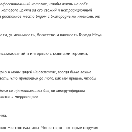
рофессиональный историк, чтобы взять на себя
 которого ценят за его свежий и нетрадиционный
ла достойное место рядом с благородными именами, от
ности, уникальность, богатство и важность Города Меда
исследований и интервью с главными героями,
арло и моим дядей Фьораванте, всегда было важно
вать, что произошло до того, как мы пришли, чтобы
е было ни промышленных баз, ни международных
жности к территории.
йна.
 как Настоятельницы Монастыря - которые поручая