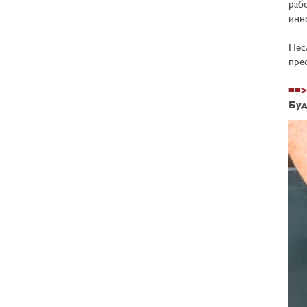
раб
инн
Нес
пре
==>
Буд