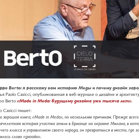
lippo Berto: я расскажу вам историю Меды и почему дизайн зар
ья Paolo Casicci, опубликованная в веб-журнале о дизайне и архитек
ppo Berto
«Made in Meda: будущему дизайна уже тысяча лет»
.
o Casicci пишет:
 хорошая книга, «Made in Meda», по нескольким причинам. Прежде все
челетняя история участка земли в Брианце на окраине Милана, в кото
чего класса и управлением своего народа, он превратился в место, где з
илось слово «дизайн».