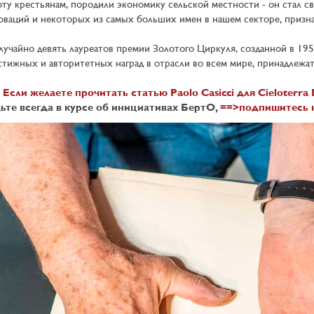
оту крестьянам, породили экономику сельской местности - он стал 
оваций и некоторых из самых больших имен в нашем секторе, призн
лучайно девять лауреатов премии Золотого Циркуля, созданной в 195
стижных и авторитетных наград в отрасли во всем мире, принадлежат
 Если желаете прочитать статью Paolo Casicci для Cieloterra 
ьте всегда в курсе об инициативах БертО,
==>подпишитесь 